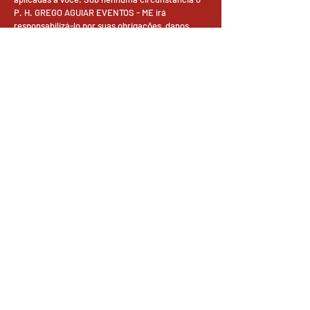
P. H. GREGO AGUIAR EVENTOS - ME irá
responsabilizá-lo por suas obrigações, danos,
perdas, e causas de ação (quer seja por contrato,
delito (incluindo, mas não limitando, negligência,
ou não) que exceda a quantia total paga por
você, em caso de pagamento, por acessar este
site.
DIREITOS AUTORAIS
O uso deste site implica em seu acordo às
condições de uso.
© 2022 por P. H. GREGO AGUIAR EVENTOS - ME.
Criado por GLANZ.